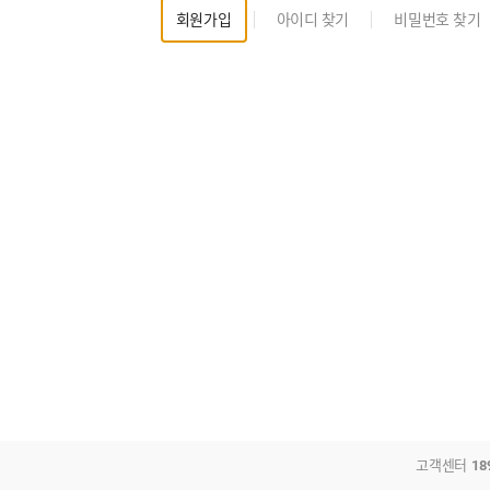
회원가입
아이디 찾기
비밀번호 찾기
고객센터
18